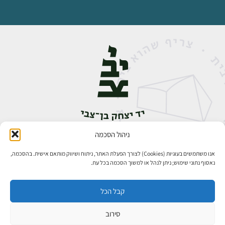
ניהול הסכמה
אבן גבירול 14, רחביה, ירושלים
טלפון:
02-5398888
אנו משתמשים בעוגיות (Cookies) לצורך הפעלת האתר, ניתוח ושיווק מותאם אישית. בהסכמה,
נאסוף נתוני שימוש; ניתן לנהל או למשוך הסכמה בכל עת.
קבל הכל
סירוב
כל הזכויות שמורות ליד יצחק בן־צבי ירושלים ©