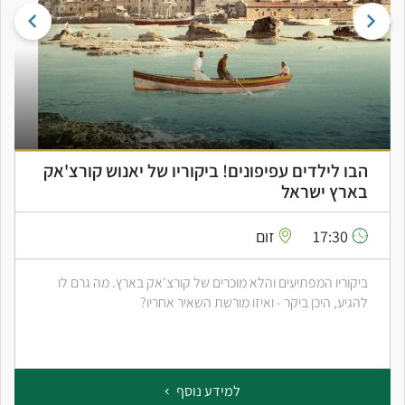
הבו לילדים עפיפונים! ביקוריו של יאנוש קורצ'אק
בארץ ישראל
17:30
זום
ביקוריו המפתיעים והלא מוכרים של קורצ'אק בארץ. מה גרם לו
להגיע, היכן ביקר - ואיזו מורשת השאיר אחריו?
למידע נוסף