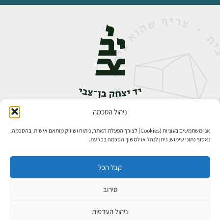
ניהול הסכמה
אבן גבירול 14, רחביה, ירושלים
טלפון:
02-5398888
אנו משתמשים בעוגיות (Cookies) לצורך הפעלת האתר, ניתוח ושיווק מותאם אישית. בהסכמה,
נאסוף נתוני שימוש; ניתן לנהל או למשוך הסכמה בכל עת.
קבל הכל
סירוב
כל הזכויות שמורות ליד יצחק בן־צבי ירושלים ©
פיתוח אתרים
ניהול העדפות