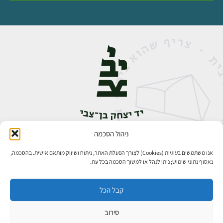
ניהול הסכמה
אבן גבירול 14, רחביה, ירושלים
טלפון:
02-5398888
אנו משתמשים בעוגיות (Cookies) לצורך הפעלת האתר, ניתוח ושיווק מותאם אישית. בהסכמה,
נאסוף נתוני שימוש; ניתן לנהל או למשוך הסכמה בכל עת.
קבל הכל
סירוב
כל הזכויות שמורות ליד יצחק בן־צבי ירושלים ©