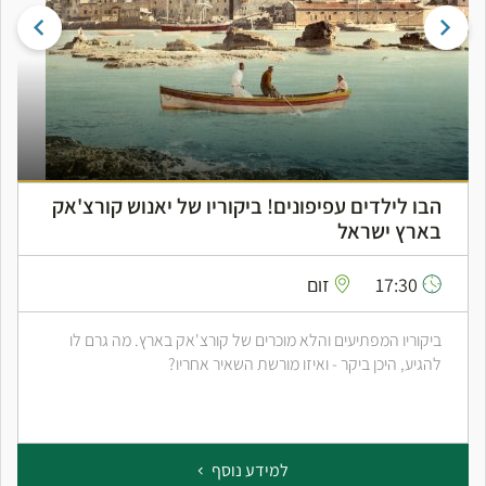
הבו לילדים עפיפונים! ביקוריו של יאנוש קורצ'אק
בארץ ישראל
17:30
זום
ביקוריו המפתיעים והלא מוכרים של קורצ'אק בארץ. מה גרם לו
להגיע, היכן ביקר - ואיזו מורשת השאיר אחריו?
למידע נוסף