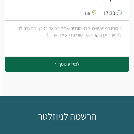
17:30
זום
ביקוריו המפתיעים והלא מוכרים של קורצ'אק בארץ. מה גרם לו
להגיע, היכן ביקר - ואיזו מורשת השאיר אחריו?
למידע נוסף
הרשמה לניוזלטר