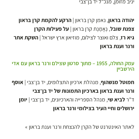
יניב מזומן, מנכ"ל יד בן־צבי
יהודה בראון
, נאמן קרן בראון |
הרקע להקמת קרן בראון
צפנת שובל
, נֶאֱמֶנֶת קרן בראון |
על פעילות הקרן
גיא רז
, צלם ואוצר לצילום, מוזיאון ארץ ישראל |
השקת אתר
ורנר וענת בראון
עמק החולה, 1955 – מתוך סרטון שצילם ורנר בראון עם אדי
הירשביין
חמוטל מנשהוף
, מנהלת ארכיון התצלומים, יד בן־צבי |
אוסף
ורנר וענת בראון בארכיון התמונות של יד בן־צבי
ד"ר
לביא שי
, מנהל הספרייה והארכיונים, יד בן־צבי |
יומן
ירושלים וחיי העיר בצילומי ורנר בראון
לאתר האינטרנט של הקרן להנצחת ורנר וענת בראון »