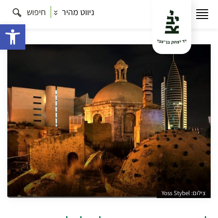
ניווט מהיר
חיפוש
עמוד הבית
תרבות
זוהי חיפה
לאורך הים: סיור מבת
גלים לתל שקמונה
פתח 
צילום: Yoss Stybel