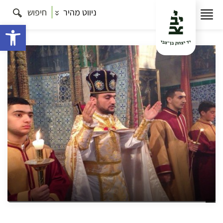
ניווט מהיר
חיפוש
עמוד הבית
תרבות
זיכרון ארמני: אמנות ומורשת ברובע
הארמני, כולל המוזיאון החדש
פתח 