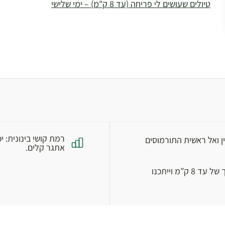
טיולים שעושים לי פריחה (עד 8 ק"מ) – ימי שלישי
ן ואל ראשית התורמוסים
אתגר קלים.
*דרגת קושי: בינונית. הסיורים יכללו קטעי הליכה בטבע באורך של עד 8 ק”מ וייתכנו