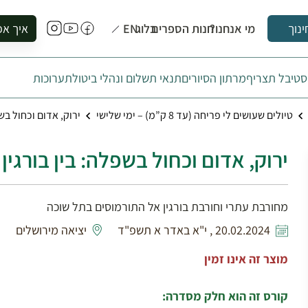
מי אנחנו?
חנות הספרים
בלוג
EN
איך אפ
ינוך
להזמין סי
טיבל תצריף
מרתון הסיורים
תנאי תשלום ונהלי ביטול
תערוכות
להירשם ל
להירשם ל
טיולים שעושים לי פריחה (עד 8 ק”מ) – ימי שלישי
ירוק, אדום וכחול בש
לקנות ספ
לבקר בספ
ירוק, אדום וכחול בשפלה: בין בורגין
לתאם ביק
מחורבת עתרי וחורבת בורגין אל התורמוסים בתל שוכה
20.02.2024 , י"א באדר א תשפ"ד
יציאה מירושלים
מוצר זה אינו זמין
קורס זה הוא חלק מסדרה: