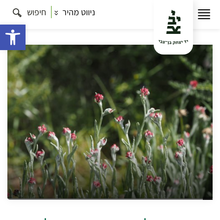
ניווט מהיר
חיפוש
עמוד הבית
תרבות
טיולים שעושים לי פריחה (עד 8 ק”מ)
– ימי שלישי
מאיגרא רמה לבירא עמיקתא: סיור לבקעת ערד
פתח 