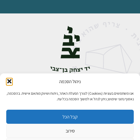
ניהול הסכמה
אבן גבירול 14, רחביה, ירושלים
טלפון:
02-5398888
אנו משתמשים בעוגיות (Cookies) לצורך הפעלת האתר, ניתוח ושיווק מותאם אישית. בהסכמה,
נאסוף נתוני שימוש; ניתן לנהל או למשוך הסכמה בכל עת.
קבל הכל
סירוב
כל הזכויות שמורות ליד יצחק בן־צבי ירושלים ©