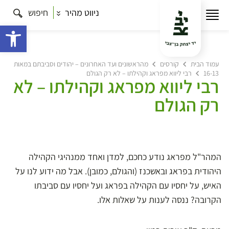
ניווט מהיר
חיפוש
פתח 
עמוד הבית
קורסים
מהראשונים ועד האחרונים – יהודים וסביבתם במאות
16-13
רבי ליווא מפראג וקהילתו – לא רק הגולם
רבי ליווא מפראג וקהילתו – לא
רק הגולם
המהר"ל מפראג נודע כחכם, למדן ואחד ממנהיגי הקהילה
היהודית בפראג ובאשכנז (והגולם, כמובן). אבל מה ידוע לנו על
האיש, על יחסיו עם הקהילה בפראג ועל יחסיו עם סביבתו
הקרובה? ננסה לענות על שאלות אלו.