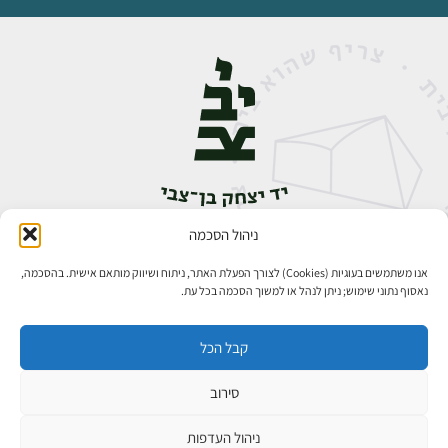
ניהול הסכמה
אבן גבירול 14, רחביה, ירושלים
טלפון:
02-5398888
אנו משתמשים בעוגיות (Cookies) לצורך הפעלת האתר, ניתוח ושיווק מותאם אישית. בהסכמה,
נאסוף נתוני שימוש; ניתן לנהל או למשוך הסכמה בכל עת.
קבל הכל
סירוב
כל הזכויות שמורות ליד יצחק בן־צבי ירושלים ©
פיתוח אתרים
ניהול העדפות