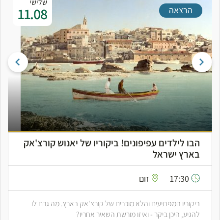
שלישי
11.08
הרצאה
הבו לילדים עפיפונים! ביקוריו של יאנוש קורצ'אק
בארץ ישראל
17:30
זום
ביקוריו המפתיעים והלא מוכרים של קורצ'אק בארץ. מה גרם לו
להגיע, היכן ביקר - ואיזו מורשת השאיר אחריו?