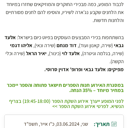
לכבוד המופע, כמה מבכירי החוקרים והמוזיקאים שִחזרו במיוחד
את הלחנים שקבע נג'ארה לשיריו, והוסיפו להם לחנים מסורתיים
והלחנות חדשות.
בהשתתפות בכירי המבצעים העוסקים בפיוט כיום בישראל:
אלעד
גבאי
(שירה, קאנון ועוד),
דוד מנחם
(שירה ונאי),
אליהו דגמי
(שירה, בגלמה וגיטרה),
אלעד לוי
(כינור),
יאיר הראל
(שירה וכלי
הקשה).
מפיקים:
אלעד גבאי ופרופ' אדוין סרוסי.
במסגרת האירוע חנות הספרים תישאר פתוחה והספר יימכר
במחיר מיוחד – 35% הנחה.
לפני המופע ייערך אירוע השקת הספר (19:45-18:00) בצריף
הנשיא. לפרטי אירוע השקת הספר >>
תאריך:
שני, 03.06.2024, כ"ו אייר, תשפ"ד