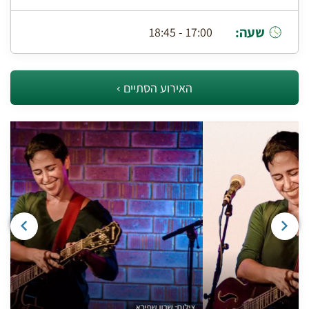
שעה:
17:00 - 18:45
האירוע הסתיים
צילום: שרון שפירא.
צ