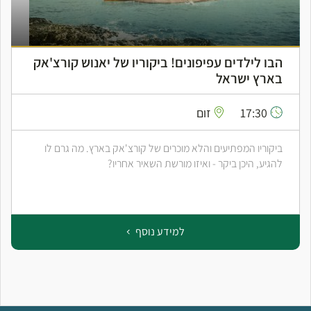
הבו לילדים עפיפונים! ביקוריו של יאנוש קורצ'אק
בארץ ישראל
17:30
זום
ביקוריו המפתיעים והלא מוכרים של קורצ'אק בארץ. מה גרם לו
להגיע, היכן ביקר - ואיזו מורשת השאיר אחריו?
למידע נוסף