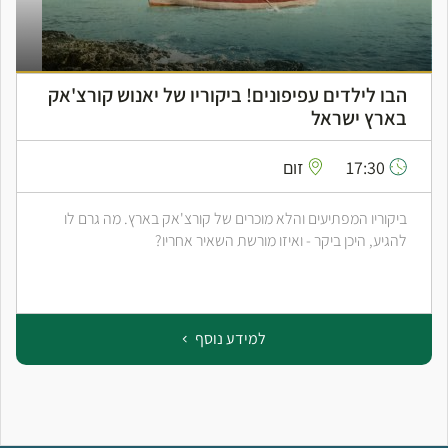
הבו לילדים עפיפונים! ביקוריו של יאנוש קורצ'אק
בארץ ישראל
17:30
זום
ביקוריו המפתיעים והלא מוכרים של קורצ'אק בארץ. מה גרם לו
להגיע, היכן ביקר - ואיזו מורשת השאיר אחריו?
למידע נוסף