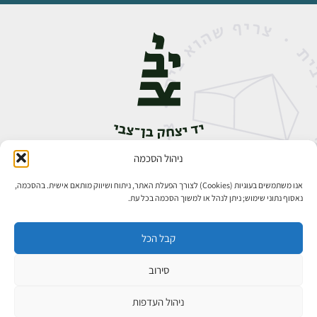
ניהול הסכמה
אבן גבירול 14, רחביה, ירושלים
טלפון:
02-5398888
אנו משתמשים בעוגיות (Cookies) לצורך הפעלת האתר, ניתוח ושיווק מותאם אישית. בהסכמה,
נאסוף נתוני שימוש; ניתן לנהל או למשוך הסכמה בכל עת.
קבל הכל
סירוב
כל הזכויות שמורות ליד יצחק בן־צבי ירושלים ©
פיתוח אתרים
ניהול העדפות