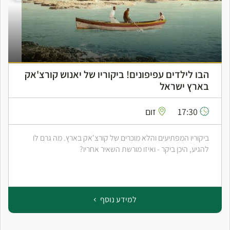
הבו לילדים עפיפונים! ביקוריו של יאנוש קורצ'אק
בארץ ישראל
17:30
זום
ביקוריו המפתיעים והלא מוכרים של קורצ'אק בארץ. מה גרם לו
להגיע, היכן ביקר - ואיזו מורשת השאיר אחריו?
למידע נוסף