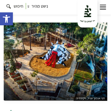
ניווט מהיר
חיפוש
עמוד הבית
תרבות
סיור בעקבות אומנות חבויה בקריית
היובל
פתח 
חגי אגמון־שניר, ויקיפדיה