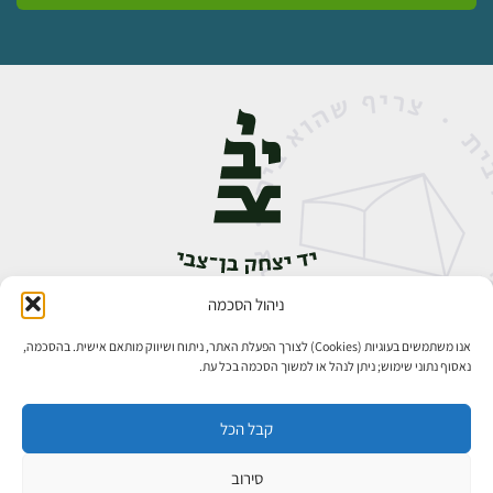
ניהול הסכמה
אבן גבירול 14, רחביה, ירושלים
טלפון:
02-5398888
אנו משתמשים בעוגיות (Cookies) לצורך הפעלת האתר, ניתוח ושיווק מותאם אישית. בהסכמה,
נאסוף נתוני שימוש; ניתן לנהל או למשוך הסכמה בכל עת.
קבל הכל
סירוב