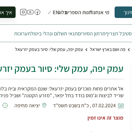
מי אנחנו?
חנות הספרים
בלוג
EN
איך אפ
ינוך
להזמין סי
טיבל תצריף
מרתון הסיורים
תנאי תשלום ונהלי ביטול
תערוכות
להירשם ל
להירשם ל
פה ושם בארץ ישראל
עמק יפה, עמק שלי: סיור בעמק יזרעאל
לקנות ספ
לבקר בספ
עמק יפה, עמק שלי: סיור בעמק יזר
לתאם ביק
אל אתרים פחות מוכרים בעמק יזרעאל: שונם המקראית ובית בלומנ
שריד לביצות וג'מוס בודד בתל יפאר, "מזרע הקטנה" ושביל פניה 
07.02.2024 , כ"ח בשבט תשפ"ד
יציאה מחיפה
מוצר זה אינו זמין