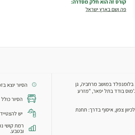
קורס זה הוא חלק מסדרה:
פה ושם בארץ ישראל
בלומנפלד במושב מרחביה, גן
הסיור יוצא בזמן, יש להג
ג'מוס בודד בתל יפאר, "מזרע
הסיור כולל 
יוון צפון, איסוף בדרך: תחנת
יש להצטייד 
רמת קושי נמ
ובטבע.