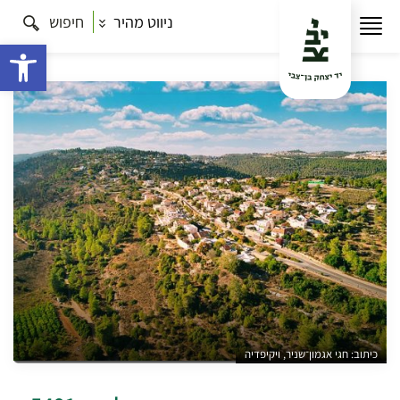
ניווט מהיר
חיפוש
עמוד הבית
תרבות
השתלמויות למורי דרך
צומח
סובב גבעת יערים – השתלמות 5491
פתח 
כיתוב: חגי אגמון־שניר, ויקיפדיה