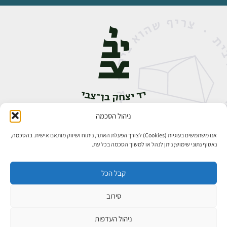
ניהול הסכמה
אבן גבירול 14, רחביה, ירושלים
טלפון:
02-5398888
אנו משתמשים בעוגיות (Cookies) לצורך הפעלת האתר, ניתוח ושיווק מותאם אישית. בהסכמה,
נאסוף נתוני שימוש; ניתן לנהל או למשוך הסכמה בכל עת.
קבל הכל
סירוב
כל הזכויות שמורות ליד יצחק בן־צבי ירושלים ©
פיתוח אתרים
ניהול העדפות