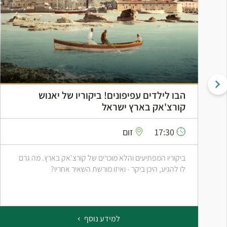
הבו לילדים עפיפונים! ביקוריו של יאנוש
קורצ'אק בארץ ישראל
17:30
זום
ביקוריו המפתיעים והלא מוכרים של קורצ'אק בארץ. מה גרם
לו להגיע, היכן ביקר - ואיזו מורשת השאיר אחריו?
למידע נוסף