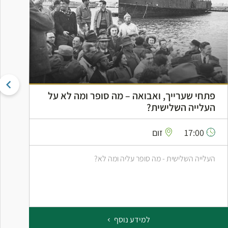
פתחי שערייך, ואבואה – מה סופר ומה לא על
ה
העלייה השלישית?
ה
17:00
זום
העלייה השלישית - מה סופר עליה ומה לא?
ס
ב
למידע נוסף