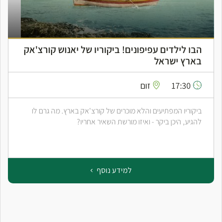
הבו לילדים עפיפונים! ביקוריו של יאנוש קורצ'אק
בארץ ישראל
17:30
זום
ביקוריו המפתיעים והלא מוכרים של קורצ'אק בארץ. מה גרם לו
להגיע, היכן ביקר - ואיזו מורשת השאיר אחריו?
למידע נוסף