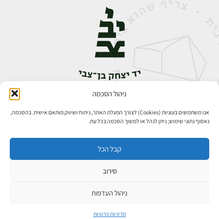
ניהול הסכמה
אבן גבירול 14, רחביה, ירושלים
טלפון:
02-5398888
אנו משתמשים בעוגיות (Cookies) לצורך הפעלת האתר, ניתוח ושיווק מותאם אישית. בהסכמה,
נאסוף נתוני שימוש; ניתן לנהל או למשוך הסכמה בכל עת.
קבל הכל
סירוב
כל הזכויות שמורות ליד יצחק בן־צבי ירושלים ©
פיתוח אתרים
ניהול העדפות
מדיניות פרטיות