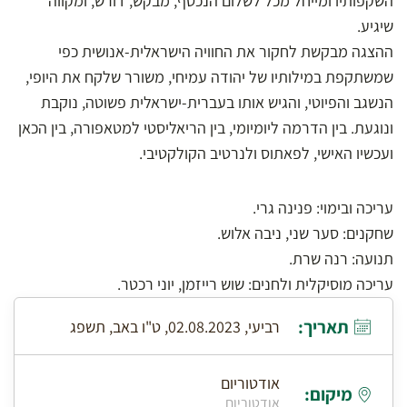
השקפותיו ומייחל מכל לשלום הנכסף, מבקש, דורש, ומקווה
שיגיע.
ההצגה מבקשת לחקור את החוויה הישראלית-אנושית כפי
שמשתקפת במילותיו של יהודה עמיחי, משורר שלקח את היופי,
הנשגב והפיוטי, והגיש אותו בעברית-ישראלית פשוטה, נוקבת
ונוגעת. בין הדרמה ליומיומי, בין הריאליסטי למטאפורה, בין הכאן
ועכשיו האישי, לפאתוס ולנרטיב הקולקטיבי.
עריכה ובימוי: פנינה גרי.
שחקנים: סער שני, ניבה אלוש.
תנועה: רנה שרת.
עריכה מוסיקלית ולחנים: שוש רייזמן, יוני רכטר.
תאריך:
רביעי, 02.08.2023, ט"ו באב, תשפג
אודטוריום
מיקום:
אודטוריום