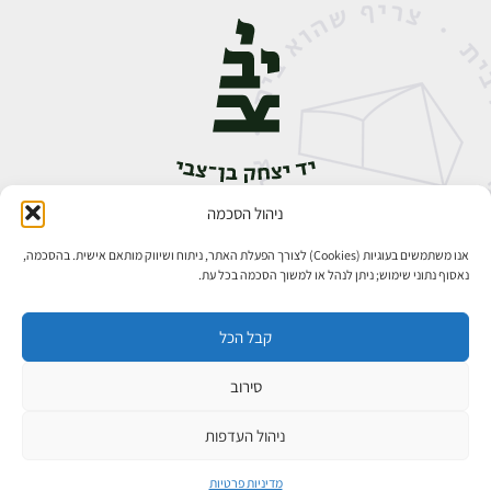
ניהול הסכמה
אבן גבירול 14, רחביה, ירושלים
טלפון:
02-5398888
אנו משתמשים בעוגיות (Cookies) לצורך הפעלת האתר, ניתוח ושיווק מותאם אישית. בהסכמה,
נאסוף נתוני שימוש; ניתן לנהל או למשוך הסכמה בכל עת.
קבל הכל
סירוב
כל הזכויות שמורות ליד יצחק בן־צבי ירושלים ©
פיתוח אתרים
ניהול העדפות
מדיניות פרטיות