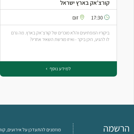
קורצ'אק בארץ ישראל
17:30
זום
ביקוריו המפתיעים והלא מוכרים של קורצ'אק בארץ. מה גרם
לו להגיע, היכן ביקר - ואיזו מורשת השאיר אחריו?
למידע נוסף
הרשמה
מוזמנים להתעדכן על אירועים, קור