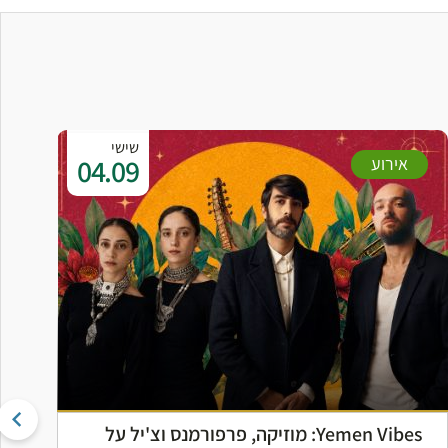
שישי
04.09
אירוע
Yemen Vibes: מוזיקה, פרפורמנס וצ'יל על
פ