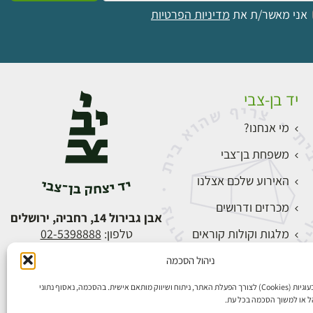
אני מאשר/ת את
מדיניות הפרטיות
יד בן-צבי
מי אנחנו?
משפחת בן־צבי
האירוע שלכם אצלנו
מכרזים ודרושים
אבן גבירול 14, רחביה, ירושלים
מלגות וקולות קוראים
טלפון:
02-5398888
צור קשר
ניהול הסכמה
התחברות
אנו משתמשים בעוגיות (Cookies) לצורך הפעלת האתר, ניתוח ושיווק מותאם אישית. בהסכמה, נאסוף נתוני
הל או למשוך הסכמה בכל עת.