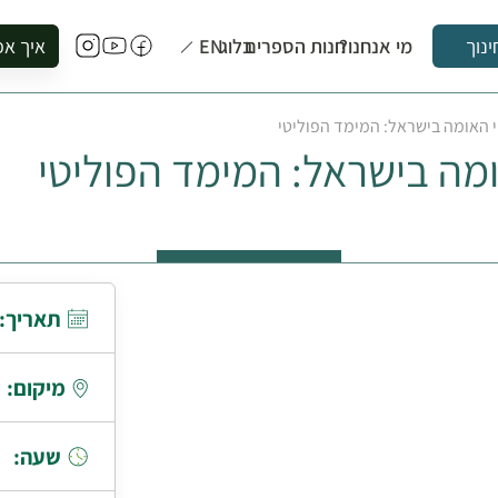
מי אנחנו?
חנות הספרים
בלוג
EN
איך אפ
ינוך
להזמין סי
י האומה בישראל: המימד הפוליטי
להירשם ל
ומה בישראל: המימד הפוליטי
להירשם ל
לקנות ספ
לבקר בספ
לתאם ביק
תאריך:
מיקום:
שעה: