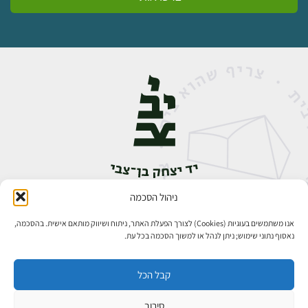
ניהול הסכמה
אבן גבירול 14, רחביה, ירושלים
טלפון:
02-5398888
אנו משתמשים בעוגיות (Cookies) לצורך הפעלת האתר, ניתוח ושיווק מותאם אישית. בהסכמה,
נאסוף נתוני שימוש; ניתן לנהל או למשוך הסכמה בכל עת.
קבל הכל
סירוב