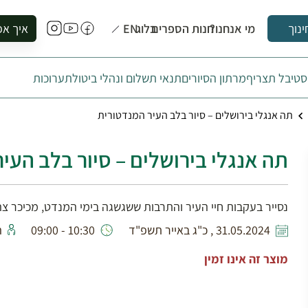
מי אנחנו?
חנות הספרים
בלוג
EN
איך אפ
ינוך
להזמין סי
טיבל תצריף
מרתון הסיורים
תנאי תשלום ונהלי ביטול
תערוכות
להירשם ל
להירשם ל
תה אנגלי בירושלים – סיור בלב העיר המנדטורית
לקנות ספ
לבקר בספ
תה אנגלי בירושלים – סיור בלב העי
לתאם ביק
נסייר בעקבות חיי העיר והתרבות ששגשגה בימי המנדט, מכיכר צה
31.05.2024 , כ"ג באייר תשפ"ד
10:30 - 09:00
ה
מוצר זה אינו זמין