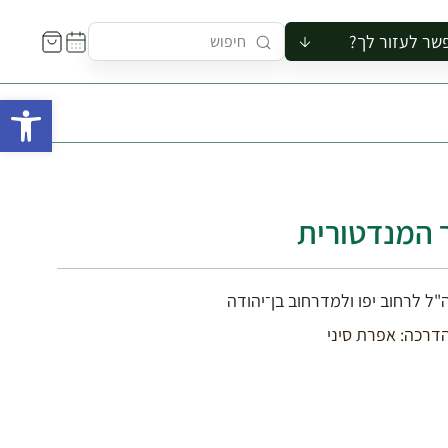
שר לעזור לך?
ור לקבוצה
פתח 
סיור
קורס
ר
רייה
ר המנדטורית
ור בצריף
"ל לרחוב יפו ולמדרחוב בן־יהודה
דרכה: אפרת סיני