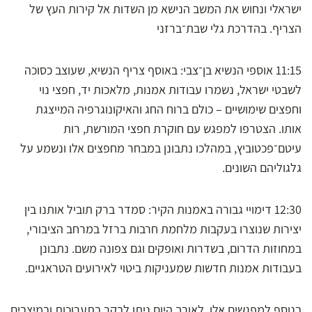
ישראלי ונחוש את המשב הנישא מן השדות אל קירות העץ של
הצריף. בהדרכת גלי שבת־ברזני
11:15 אוספי הנשיא בן־צבי: באוסף צריף הנשיא, שעוצב כסוכה
לשבטי ישראל, נשמרו עבודות אמנות, מלאכות יד, חפצי נוי
וחפצים שימושיים – כולם ברוח החג והאיקונוגרפיה המייצגת
אותו. הצטרפו למפגש עם חוקרת חפצי המורשת, רות
עיטם־פכטוביץ, במהלכו נתבונן במבחר מחפצים אלו ונשמע על
גלגוליהם השונים.
12:30 דימויי גבורה באמנות הקיר: סמדר ברק תוביל אותנו בין
יצירות שנוצרו בעקבות מלחמת חרבות ברזל במרחב הציבורי,
במחוזות הדרום, בשדרות ואופקים וגם צפונה משם. נתבונן
בעבודות אמנות חדשות שמעניקות ביטוי לאירועים הטראגיים.
בנוסף למפגשים אלו, לאורך היום ניתן לבקר בתערוכות ובמיצבים