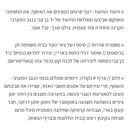
v תיעוד התיעוד: רצף סרטים המציגים את האיסוף, את החשיפה
והשיקום שביצעו משלחות התיעוד של יד בן־צבי בנגב המערבי.
הקרנה מיוחדת וחד פעמית. צילם וערך: יובל אוצר.
v משטרת שדרות // סיפורו של ציור הקיר בבית משפחת זק
בכיסופים // שימור דגלי כיתות בארי // יצירת ‘לפרוש כנפיים’ ביד
בן־צבי כמחווה ליצירתה של לבנת קוץ בכפר עזה (באודיטוריום).
v תלם // צריף # נקודה. דימויים וסמלים בנופי הנגב המערבי
והעוטף, פרי יצירתם של אמנים תושבי האזור, שציירו את סביבתם
והגיבו למאורעות העבר וההווה. בתערוכה מוצגים בין היתר יומן
ציורים בהשפעת השבעה באוקטובר של האמן יוחנן דרוקר, חבר
קיבוץ בארי, ועבודות קרמיקה שחילצה האומנית מיכל מרום
מביתה בקיבוץ רעים (בבית החלוצות ובצריף הנשיא).