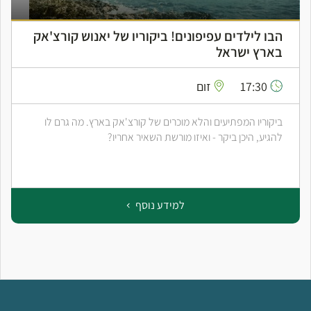
הבו לילדים עפיפונים! ביקוריו של יאנוש קורצ'אק
בארץ ישראל
17:30
זום
ביקוריו המפתיעים והלא מוכרים של קורצ'אק בארץ. מה גרם לו
להגיע, היכן ביקר - ואיזו מורשת השאיר אחריו?
למידע נוסף