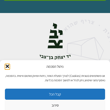
ניהול הסכמה
אבן גבירול 14, רחביה, ירושלים
טלפון:
02-5398888
אנו משתמשים בעוגיות (Cookies) לצורך הפעלת האתר, ניתוח ושיווק מותאם אישית. בהסכמה,
נאסוף נתוני שימוש; ניתן לנהל או למשוך הסכמה בכל עת.
קבל הכל
סירוב
כל הזכויות שמורות ליד יצחק בן־צבי ירושלים ©