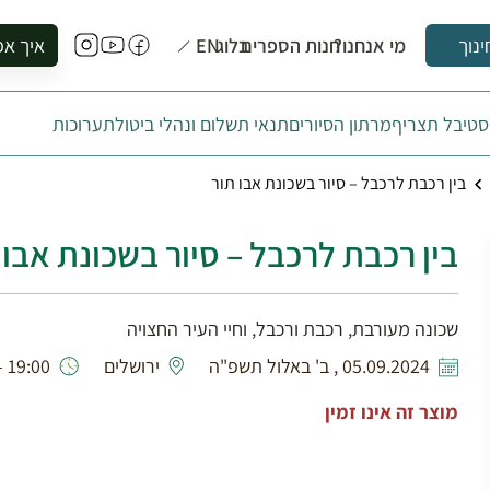
מי אנחנו?
חנות הספרים
בלוג
EN
איך אפ
ינוך
להזמין סי
טיבל תצריף
מרתון הסיורים
תנאי תשלום ונהלי ביטול
תערוכות
להירשם ל
להירשם ל
בין רכבת לרכבל – סיור בשכונת אבו תור
לקנות ספ
לבקר בספ
בין רכבת לרכבל – סיור בשכונת אבו 
לתאם ביק
שכונה מעורבת, רכבת ורכבל, וחיי העיר החצויה
05.09.2024 , ב' באלול תשפ"ה
ירושלים
19:00 - 16:30
מוצר זה אינו זמין