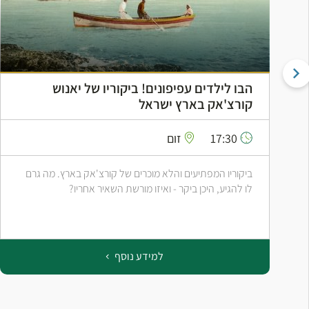
הבו לילדים עפיפונים! ביקוריו של יאנוש
קורצ'אק בארץ ישראל
17:30
זום
ביקוריו המפתיעים והלא מוכרים של קורצ'אק בארץ. מה גרם
לו להגיע, היכן ביקר - ואיזו מורשת השאיר אחריו?
למידע נוסף