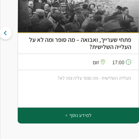
פתחי שערייך, ואבואה – מה סופר ומה לא על
ה
העלייה השלישית?
ה
17:00
זום
העלייה השלישית - מה סופר עליה ומה לא?
ס
ב
למידע נוסף