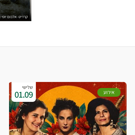
קרדיט- אלבום יוסי א
שלישי
01.09
אירוע