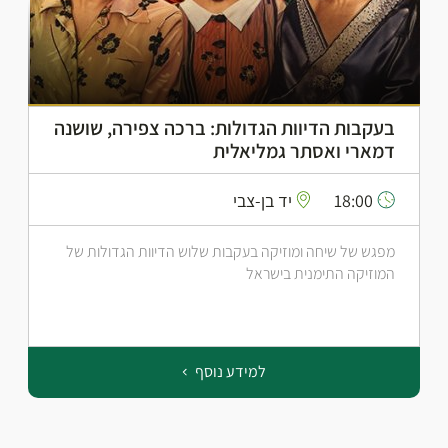
בעקבות הדיוות הגדולות: ברכה צפירה, שושנה
דמארי ואסתר גמליאלית
18:00
יד בן-צבי
מפגש של שיחה ומוזיקה בעקבות שלוש הדיוות הגדולות של
המוזיקה התימנית בישראל
למידע נוסף