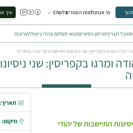
מי אנחנו?
חנות הספרים
בלוג
EN
איך אפ
ינוך
להזמין סי
טיבל תצריף
מרתון הסיורים
תנאי תשלום ונהלי ביטול
תערוכות
להירשם ל
להירשם ל
י יהודה ומרגו בקפריסין: שני ניסיונות התיישבות של יהודי בולגריה
לקנות ספ
דה ומרגו בקפריסין: שני ניסיונ
לבקר בספ
לתאם ביק
ה
תאריך:
מיקום:
יסיונות התיישבות של יהודי