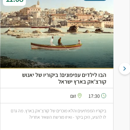
הבו לילדים עפיפונים! ביקוריו של יאנוש
קורצ'אק בארץ ישראל
17:30
זום
ביקוריו המפתיעים והלא מוכרים של קורצ'אק בארץ. מה גרם
לו להגיע, היכן ביקר - ואיזו מורשת השאיר אחריו?