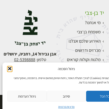
יד בן-צבי
מי אנחנו?
משפחת בן־צבי
האירוע שלכם אצלנו
מכרזים ודרושים
אבן גבירול 14, רחביה, ירושלים
מלגות וקולות קוראים
טלפון:
02-5398888
צור קשר
ניהול הסכמה
התחברות
אנו משתמשים בעוגיות (Cookies) לצורך הפעלת האתר, ניתוח ושיווק מותאם אישית. בהסכמה, נאסוף נתוני
הל או למשוך הסכמה בכל עת.
ל הכל
סירוב
ניהול העדפות
פיתוח אתרים
מדיניות פרטיות