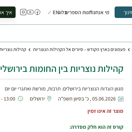
מי אנחנו?
חנות הספרים
בלוג
EN
איך אפ
ינוך
להזמין סי
להירשם ל
להירשם ל
פעמונים בארץ הקודש – סיורים אל הקהילות הנוצריות
קהילות נוצריות 
לקנות ספ
לבקר בספ
קהילות נוצריות בין החומות בירושלים
לתאם ביק
מגוון העדות הנוצריות בירושלים: תרבות, מורשת ואתגרי יום יום
05.06.2026 , כ' בסיוון תשפ"ה
ירושלים
13:00 - 10:00
מוצר זה אינו זמין
קורס זה הוא חלק מסדרה: