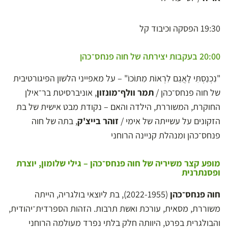
19:30 הפסקה וכיבוד קל
20:00 בעקבות יצירתה של חוה פנחס־כהן
"נִכְנַסְתִּי לָאֲגַם לִרְאוֹת מִתּוֹכוֹ" – על מאפייני הלשון הפיגורטיבית
של חוה פנחס־כהן /
תמר וולף־מונזון
, אוניברסיטת בר־אילן
החוקרת, המשוררת, הילדה והאם – נקודת מבט אישית של בת
הזקונים על עשייתה של אימי /
זוהר בייצ'ק
, בתה של חוה
פנחס־כהן ומנהלת קניינה הרוחני
מופע קצר משיריה של חוה פנחס־כהן – גילי שלומון, יוצרת
ופסנתרנית
חוה פנחס־כהן
(2022-1955), בת ליוצאי בולגריה, הייתה
משוררת, מסאית, עורכת ואשת תרבות. הזהות הספרדית־יהודית,
והבולגרית בפרט, היוותה חלק בלתי נפרד מעולמה הרוחני