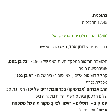
בתוכנית
:
17:45 התכנסות
18:00 יהודי בולגריה בארץ ישראל
דברי פתיחה:
דותן ארד
, ראש מרכז אלישר
המושבה הר־טוב במפקד העות'מאני של 1905 /
יובל בן בסט
,
אוניברסיטת חיפה
קהל קדוש סופיאליס (יוצאי סופיה) בירושלים /
ראובן גפני
,
מכללת כנרת
הרב אברהם (אברמיקו) בכר והבולגרים של יפו
/
רני יגר
, מכון
שלום הרטמן ובית מורשת יהדות בולגריה ביפו
סמוקוב – ירושלים – ראשון לציון: מִקורותיה של משפחת
אריה
/ יוסי עוזי לוי