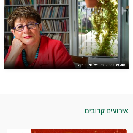
חוה פנחס-כהן ז"ל, צילום: רפי קוץ
אירועים קרובים