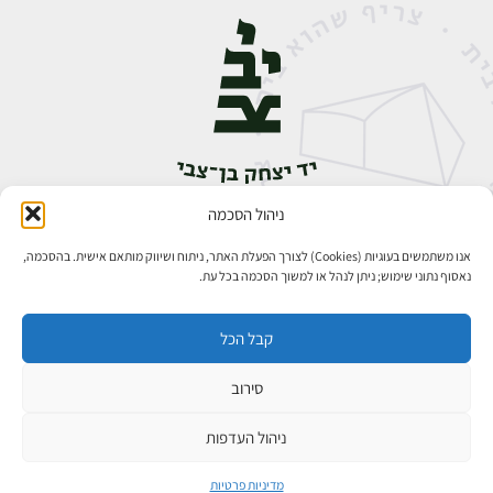
ניהול הסכמה
אבן גבירול 14, רחביה, ירושלים
טלפון:
02-5398888
אנו משתמשים בעוגיות (Cookies) לצורך הפעלת האתר, ניתוח ושיווק מותאם אישית. בהסכמה,
נאסוף נתוני שימוש; ניתן לנהל או למשוך הסכמה בכל עת.
קבל הכל
סירוב
כל הזכויות שמורות ליד יצחק בן־צבי ירושלים ©
פיתוח אתרים
ניהול העדפות
מדיניות פרטיות