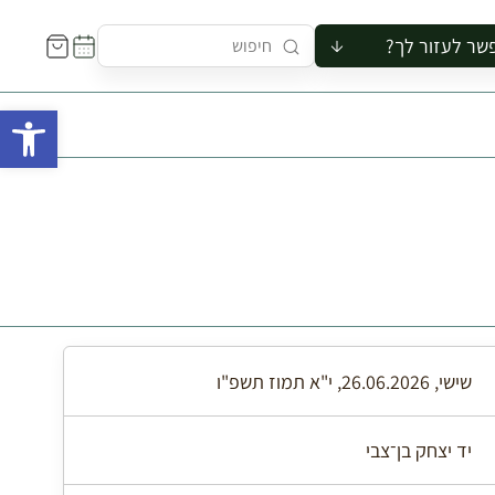
שר לעזור לך?
ור לקבוצה
פתח 
סיור
קורס
ר
רייה
ור בצריף
שישי, 26.06.2026, י"א תמוז תשפ"ו
יד יצחק בן־צבי