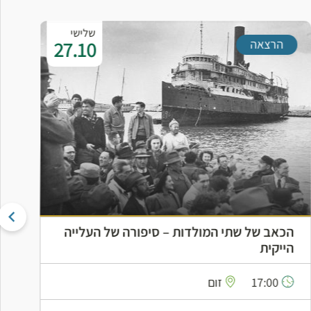
שלישי
ה
27.10
הרצאה
פ
הכאב של שתי המולדות – סיפורה של העלייה
הייקית
17:00
זום