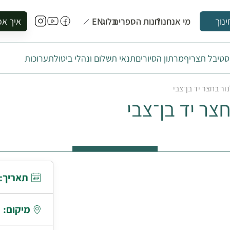
מי אנחנו?
חנות הספרים
בלוג
EN
איך אפ
ינוך
להזמין סי
טיבל תצריף
מרתון הסיורים
תנאי תשלום ונהלי ביטול
תערוכות
להירשם ל
להירשם ל
ר בחצר יד בן־צבי
לקנות ספ
צר יד בן־צבי
לבקר בספ
לתאם ביק
תאריך:
מיקום: