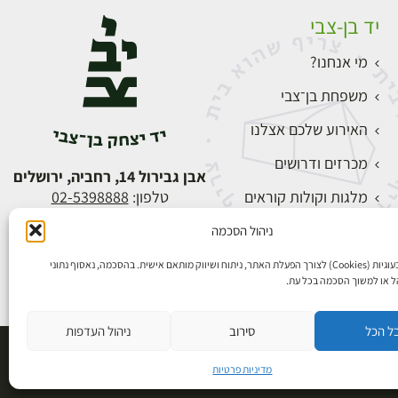
יד בן-צבי
מי אנחנו?
משפחת בן־צבי
האירוע שלכם אצלנו
מכרזים ודרושים
אבן גבירול 14, רחביה, ירושלים
מלגות וקולות קוראים
טלפון:
02-5398888
צור קשר
ניהול הסכמה
התחברות
אנו משתמשים בעוגיות (Cookies) לצורך הפעלת האתר, ניתוח ושיווק מותאם אישית. בהסכמה, נאסוף נתוני
הל או למשוך הסכמה בכל עת.
ל הכל
סירוב
ניהול העדפות
פיתוח אתרים
מדיניות פרטיות