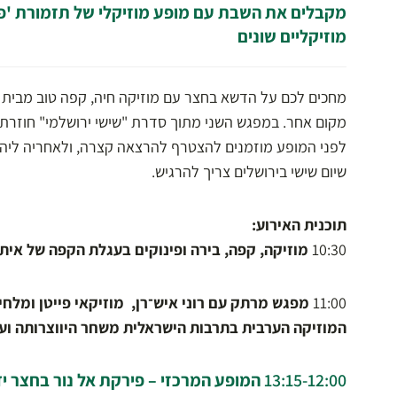
מקבלים את השבת עם מופע מוזיקלי של תזמורת 'פי
מוזיקליים שונים
מחכים לכם על הדשא בחצר עם מוזיקה חיה, קפה טוב מבית "א
מקום אחר. במפגש השני מתוך סדרת "שישי ירושלמי" חוזרת 
לפני המופע מוזמנים להצטרף להרצאה קצרה, ולאחריה ליהנו
שיום שישי בירושלים צריך להרגיש.
תוכנית האירוע:
10:30
מוזיקה, קפה, בירה ופינוקים בעגלת הקפה של אית
11:00
מפגש מרתק עם רוני איש־רן, מוזיקאי פייטן ומלח
המוזיקה הערבית בתרבות הישראלית משחר היווצרותה ועד
13:15-12:00
המופע המרכזי – פירקת אל נור בחצר יד