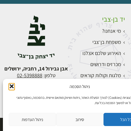
יד בן-צבי
מי אנחנו?
משפחת בן־צבי
האירוע שלכם אצלנו
מכרזים ודרושים
אבן גבירול 14, רחביה, ירושלים
מלגות וקולות קוראים
טלפון:
02-5398888
צור קשר
ניהול הסכמה
התחברות
אנו משתמשים בעוגיות (Cookies) לצורך הפעלת האתר, ניתוח ושיווק מותאם אישית. בהסכמה, נאסוף נתוני
הל או למשוך הסכמה בכל עת.
ל הכל
סירוב
ניהול העדפות
פיתוח אתרים