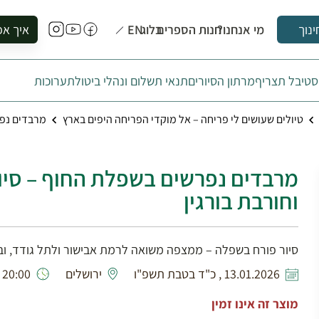
מי אנחנו?
חנות הספרים
בלוג
EN
איך אפ
ינוך
להזמין סי
טיבל תצריף
מרתון הסיורים
תנאי תשלום ונהלי ביטול
תערוכות
להירשם ל
להירשם ל
טיולים שעושים לי פריחה – אל מוקדי הפריחה היפים בארץ
מרבדים נפר
לקנות ספ
לבקר בספ
לתאם ביק
מרבדים נפרשים בשפלת החוף – סיו
וחורבת בורגין
סיור פורח בשפלה – ממצפה משואה לרמת אבישור ולתל גודד, וביק
13.01.2026 , כ"ד בטבת תשפ"ו
ירושלים
20:00 - 08:00
מוצר זה אינו זמין