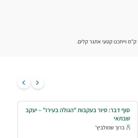
סוף דבר: סיור בעקבות "הגולה בעירו" – יעקב
י
שבתאי
א
ברוך שמולביץ'