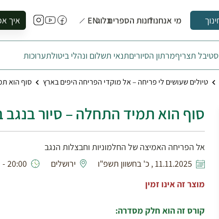
מי אנחנו?
חנות הספרים
בלוג
EN
איך אפ
ינוך
להזמין סי
טיבל תצריף
מרתון הסיורים
תנאי תשלום ונהלי ביטול
תערוכות
להירשם ל
להירשם ל
טיולים שעושים לי פריחה – אל מוקדי הפריחה היפים בארץ
סוף הוא תמ
לקנות ספ
לבקר בספ
סוף הוא תמיד התחלה – סיור בנגב 
לתאם ביק
אל הפריחה האמיצה של החלמוניות וחבצלות הנגב
11.11.2025 , כ' בחשוון תשפ"ו
ירושלים
20:00 - 08:00
מוצר זה אינו זמין
קורס זה הוא חלק מסדרה: