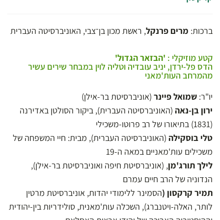
ברכות:
מרים פרנקל
, ראשת מכון בן־צבי, האוניברסיטה העברית
קטע מוזיקלי :
'הבזאר הגדול'
הדס פל-ירדן, יניב עובדיה וטליה לוין במבחר שירים עשיר
מהמרחב העות'מאני
יו"ר:
שמואל פיינר
(אוניברסיטת בר-אילן)
ירון בן-נאה
(האוניברסיטה העברית), ביקור הסולטן באדירנה
(1831) בתיאורו של רב פרוטו-משכילי
טלי בוסקילה
(האוניברסיטה העברית), מבית: חיי המשפחה של
משכילים עות'מאניים במאה ה-19
לילך תורג'מן
, (אוניברסיטת חיפה ואוניברסיטת בר-אילן),
הנדוניה של הרב חיים עמרם
תמיר קרקסון (
הסמינר ללימודי יהדות, אוניברסיטת מרטין
לותר, האלה-ויטנברג), השכלה עות'מאנית, סולידריות בין-יהודית