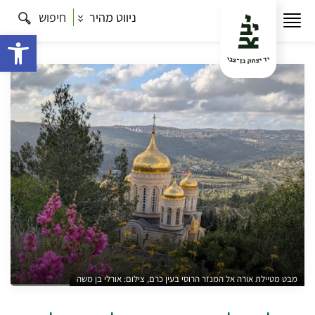
ניווט מהיר
חיפוש
עמוד הבית
תרבות
סיורים בירושלים
ירושלים של
זהב – סיור מטיילת אורה למנזר גורני ועין כרם
פתח 
מבט מטיילת אורה אל המנזר הרוסי בעין כרם, צילום: אורלי בן משה