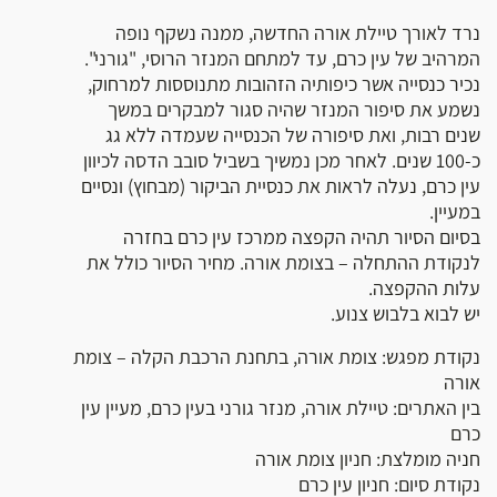
נרד לאורך טיילת אורה החדשה, ממנה נשקף נופה
המרהיב של עין כרם, עד למתחם המנזר הרוסי, "גורני".
נכיר כנסייה אשר כיפותיה הזהובות מתנוססות למרחוק,
נשמע את סיפור המנזר שהיה סגור למבקרים במשך
שנים רבות, ואת סיפורה של הכנסייה שעמדה ללא גג
כ-100 שנים. לאחר מכן נמשיך בשביל סובב הדסה לכיוון
עין כרם, נעלה לראות את כנסיית הביקור (מבחוץ) ונסיים
במעיין.
בסיום הסיור תהיה הקפצה ממרכז עין כרם בחזרה
לנקודת ההתחלה – בצומת אורה. מחיר הסיור כולל את
עלות ההקפצה.
יש לבוא בלבוש צנוע.
נקודת מפגש: צומת אורה, בתחנת הרכבת הקלה – צומת
אורה
בין האתרים: טיילת אורה, מנזר גורני בעין כרם, מעיין עין
כרם
חניה מומלצת: חניון צומת אורה
נקודת סיום: חניון עין כרם