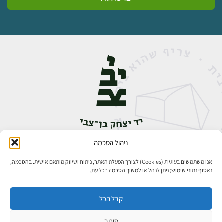
ניהול הסכמה
אבן גבירול 14, רחביה, ירושלים
טלפון:
02-5398888
אנו משתמשים בעוגיות (Cookies) לצורך הפעלת האתר, ניתוח ושיווק מותאם אישית. בהסכמה,
נאסוף נתוני שימוש; ניתן לנהל או למשוך הסכמה בכל עת.
קבל הכל
סירוב