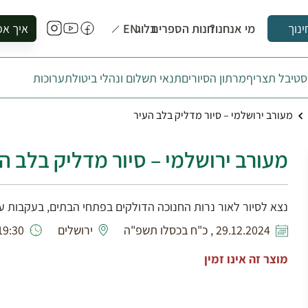
מי אנחנו?
חנות הספרים
בלוג
EN
איך אפ
ינוך
להזמין סי
טיבל תצריף
מרתון הסיורים
תנאי תשלום ונהלי ביטול
תערוכות
להירשם ל
להירשם ל
מעורב ירושלמי – סיור מדליק בלב העיר
לקנות ספ
לבקר בספ
מעורב ירושלמי – סיור מדליק בלב ה
לתאם ביק
נצא לסיור לאור נרות החנוכה הדולקים בפתחי הבתים, בעקבות עדו
29.12.2024 , כ"ח בכסלו תשפ"ה
ירושלים
9:30 - 16:30
מוצר זה אינו זמין