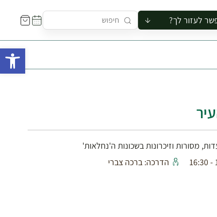
שר לעזור לך?
ור לקבוצה
פתח 
סיור
קורס
ר
רייה
עיר
ור בצריף
ת, מסורות וזיכרונות בשכונות ה'נחלאות'
1
הדרכה: ברכה צברי