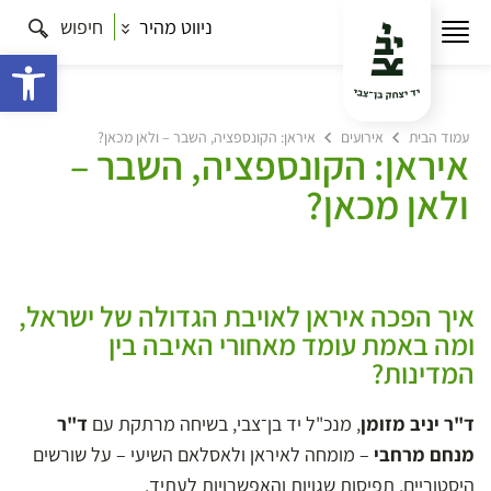
ניווט מהיר
חיפוש
פתח 
עמוד הבית
אירועים
איראן: הקונספציה, השבר – ולאן מכאן?
איראן: הקונספציה, השבר –
ולאן מכאן?
איך הפכה איראן לאויבת הגדולה של ישראל,
ומה באמת עומד מאחורי האיבה בין
המדינות?
ד"ר יניב מזומן
, מנכ"ל יד בן־צבי, בשיחה מרתקת עם
ד"ר
מנחם מרחבי
– מומחה לאיראן ולאסלאם השיעי – על שורשים
היסטוריים, תפיסות שגויות והאפשרויות לעתיד.