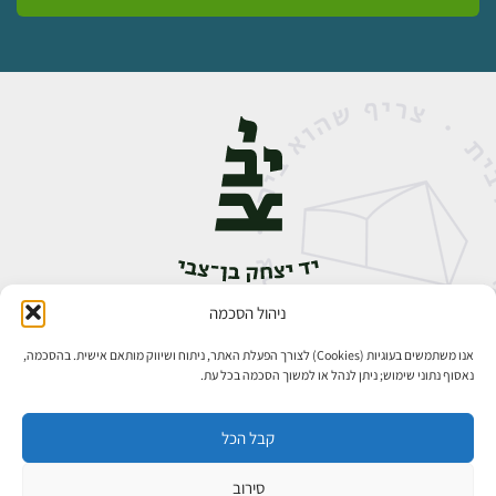
ניהול הסכמה
אבן גבירול 14, רחביה, ירושלים
טלפון:
02-5398888
אנו משתמשים בעוגיות (Cookies) לצורך הפעלת האתר, ניתוח ושיווק מותאם אישית. בהסכמה,
נאסוף נתוני שימוש; ניתן לנהל או למשוך הסכמה בכל עת.
קבל הכל
סירוב