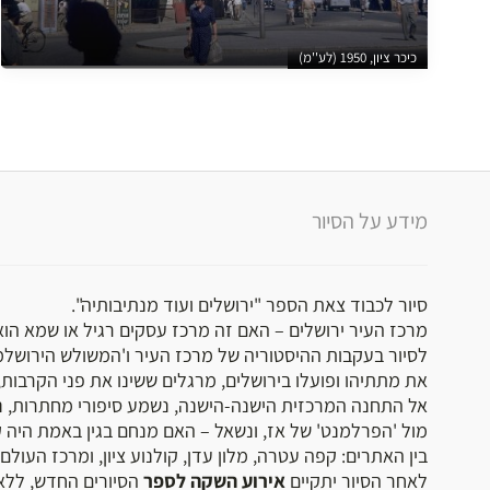
כיכר ציון, 1950 (לע''מ)
מידע על הסיור
סיור לכבוד צאת הספר "ירושלים ועוד מנתיבותיה".
מרכז העיר ירושלים – האם זה מרכז עסקים רגיל או שמא הוא 
לסיור בעקבות ההיסטוריה של מרכז העיר ו'המשולש הירושלמי', 
את מתתיהו ופועלו בירושלים, מרגלים ששינו את פני הקרבות
אל התחנה המרכזית הישנה-הישנה, נשמע סיפורי מחתרות, נצי
מול 'הפרלמנט' של אז, ונשאל – האם מנחם בגין באמת היה ק
בין האתרים: קפה עטרה, מלון עדן, קולנוע ציון, ומרכז העולם!
לאחר הסיור יתקיים
אירוע השקה לספר
הסיורים החדש, ללא