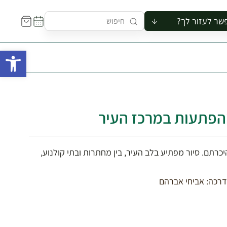
שר לעזור לך?
ור לקבוצה
פתח 
סיור
קורס
ר
רייה
והפתעות במרכז העיר
ור בצריף
רתם. סיור מפתיע בלב העיר, בין מחתרות ובתי קולנוע,
רכה: אביחי אברהם