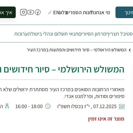
מי אנחנו?
חנות הספרים
בלוג
EN
איך אפ
ינוך
להזמין סי
טיבל תצריף
מרתון הסיורים
תנאי תשלום ונהלי ביטול
תערוכות
להירשם ל
להירשם ל
המשולש הירושלמי – סיור חידושים והפתעות במרכז העיר
לקנות ספ
לבקר בספ
המשולש הירושלמי – סיור חידושים 
לתאם ביק
מאחורי הרחובות הסואנים במרכז העיר מסתתרת ירושלים שלא היכ
סיפורים וסודות, ופרלמנט אגדי.
07.12.2025 , י"ז בכסלו תשפ"ו
18:00 - 16:00
הד
מוצר זה אינו זמין