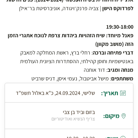
לפרדוקס הישן
| צביה פרנק־ויגודה, אוניברסיטת בר־אילן
19:30-18:00
פאנל מיוחד: שיח הזהויות ביהדות צרפת לנוכח אתגרי הזמן
הזה (מושב מקוון)
דברי פתיחה וברכה
: רחלי ברץ, ראשת המחלקה למאבק
באנטישמיות וחוסן קהילתי, ההסתדרות הציונית העולמית
מנחה ומגיב
: דוד אוחנה
משתתפים
: מישל אביטבול, נעמי איסן, דניס שרביט
תאריך:
שלישי, 24.09.2024, כ"א באלול תשפ"ד
בזום וביד בן צבי
מיקום:
צריף הנשיא ואודיטוריום