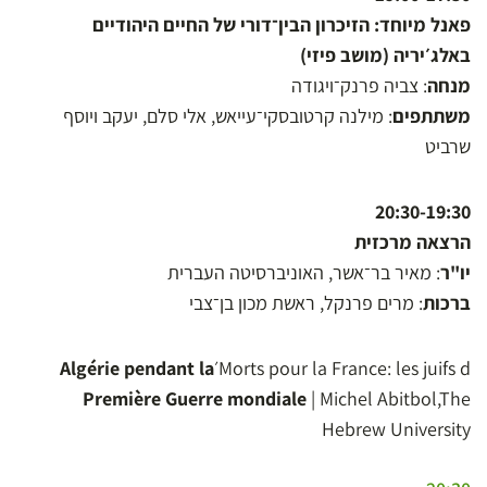
פאנל מיוחד: הזיכרון הבין־דורי של החיים היהודיים
באלג׳יריה (מושב פיזי)
מנחה
: צביה פרנק־ויגודה
משתתפים
: מילנה קרטובסקי־עייאש, אלי סלם, יעקב ויוסף
שרביט
20:30-19:30
הרצאה מרכזית
יו"ר
: מאיר בר־אשר, האוניברסיטה העברית
ברכות
: מרים פרנקל, ראשת מכון בן־צבי
Morts pour la France: les juifs d׳
Algérie pendant la
Première Guerre mondiale
| Michel Abitbol,The
Hebrew University