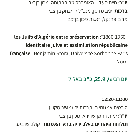
יו"ר
: חיים סעדון, האוניברסיטה הפתוחה ומכון בן־צבי
ברכות
: יניב מזומן, מנכ"ל יד יצחק בן־צבי
מרים פרנקל, ראשת מכון בן־צבי
les Juifs d'Algérie entre préservation
"1860-1960":
identitaire juive et assimilation républicaine
française
| Benjamin Stora, Université Sorbonne Paris
Nord
יום רביעי, 25.9, כ"ב באלול
12:30-11:00
היבטים אמנותיים ותרבותיים (מושב מקוון)
יו"ר
: ימית רחמן־שרירא, מכון בן־צבי
תולדות היהודים באלג'יריה בראי האמנות
| קולט שרביט,