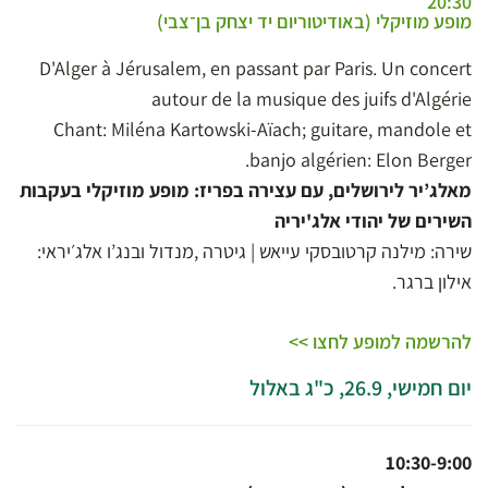
20:30
מופע מוזיקלי (באודיטוריום יד יצחק בן־צבי)
D'Alger à Jérusalem, en passant par Paris. Un concert
autour de la musique des juifs d'Algérie
Chant: Miléna Kartowski-Aïach; guitare, mandole et
banjo algérien: Elon Berger.
מאלג’יר לירושלים, עם עצירה בפריז: מופע מוזיקלי בעקבות
השירים של יהודי אלג'יריה
שירה: מילנה קרטובסקי עייאש | גיטרה ,מנדול ובנג’ו אלג׳יראי:
אילון ברגר.
להרשמה למופע לחצו >>
יום חמישי, 26.9, כ"ג באלול
10:30-9:00