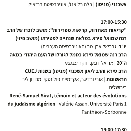
אשכנזי (מניטו)
| בלה בל אנג', אוניברסיטת בר־אילן
17:00-15:30
"קריאות מאחדות, קריאות מפרידות": מושב לזכרו של הרב
רנה שמואל סירא במלאת שנתיים לפטירתו (מושב פיזי)
יו״ר
: גבריאל אבן צור (האוניברסיטה העברית)
הרב רנה שמואל סירא כסמל לגורלו של העם היהודי במאה
ה־20
| אריאל דנאן, חוקר עצמאי
הרב סירא והרב ליאון אשכנזי (מניטו) בשנות CUEJ
הראשונות
| אורי ורדיגר, אקדמיית פולונסקי, מכון ון ליר
בירושלים
René-Samuel Sirat, témoin et acteur des évolutions
du judaïsme algérien
| Valérie Assan, Université Paris 1
Panthéon-Sorbonne
19:00-17:30