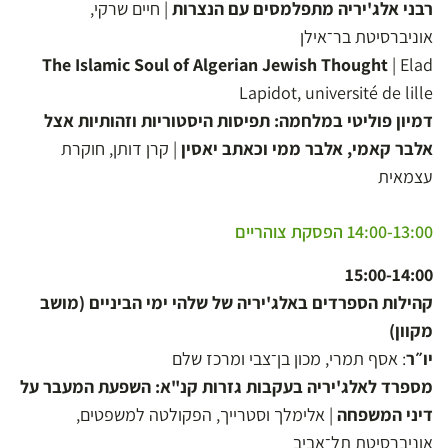
רבני אלג'יריה מתפלמסים עם הנצרות
| חיים שרקי,
אוניברסיטת בר־אילן
The Islamic Soul of Algerian Jewish Thought
| Elad
Lapidot, université de lille
דמיון פוליטי במלחמה: תפיסות היסטוריות וזהותיות אצל
אלבר קאמי, אלבר ממי וכאתב יאסין
| קרן דותן, חוקרת
עצמאית
14:00-13:00 הפסקת צוהריים
15:00-14:00
קהילות הספרדים באלג'יריה של שלהי ימי הביניים (מושב
מקוון)
יו״ר
: אסף תמרי, מכון בן־צבי ומרכז שלם
מספרד לאלג'יריה בעקבות גזרות קנ"א: השפעת המעבר על
דיני המשפחה
| אלימלך וסטרייך, הפקולטה למשפטים,
אוניברסיטת תל־אביב