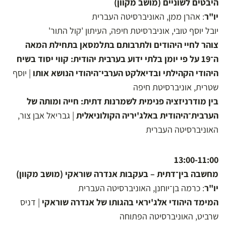
היבטים לשוניים (מושב מקוון)
יו"ר
: אהרן ממן, האוניברסיטה העברית
יובל יוסף טובי, אוניברסיטת חיפה, העיתון 'קול התור'
צוהר לחיי היהודים ולתרבותם בתלמסאן בתחילת המאה
ה־19 על פי יומן בלתי ידוע בערבית יהודית: קווי יסוד בשיח
היהודי הקהילתי ובדיאלקט הערבי־היהודי הנושא אותו
| יוסף
שטרית, אוניברסיטת חיפה
בין מודרניזציה פנימית לשמרנות דתית: חייה ומותה של
הערבית־היהודית באלג'יריה הקולוניאלית
| גבריאל אבן צור,
האוניברסיטה העברית
13:00-11:00
מחשבה בין־דתית – בעקבות אנדרה שוראקי (מושב מקוון)
יו"ר
: כרמה בן־יוחנן, האוניברסיטה העברית
המימד היהודי אלג'יראי בהגותו של אנדרה שוראקי
| דניס
שרביט, האוניברסיטה הפתוחה