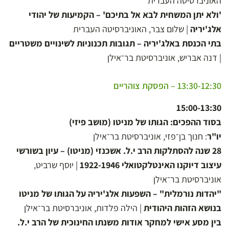
האוניברסיטה העברית
'ולא יתן המשחית לבא אל בתיכם' – הקמיעות של יהודי
אלג'יריה
| שלום צבר, האוניברסיטה העברית
בתי הכנסת באלג'יריה – תגובות תכנוניות לשינויים משטריים
| דנה אבריש, אוניברסיטת בר־אילן
13:30-12:30 – הפסקת צוהריים
15:00-13:30
בסוד ההפכים: הגותו של מניטו (מושב פיזי)
יו"ר
: חנוך בן־פזי, אוניברסיטת בר־אילן
28 שנה להסתלקות הרב י.ל. אשכנזי (מניטו) – עיון בשורשי
עיצוב דיוקנו האינטלקטואלי 1922-1946
| יוסף שרביט,
אוניברסיטת בר־אילן
"יהדות נורמלית" – השפעות אלג'יריה על הגותו של מניטו
בנושא הזהות היהודית
| הילה פלדות, אוניברסיטת בר־אילן
בין מסע אישי למחקר אודות משנתו החינוכית של הרב י.ל.