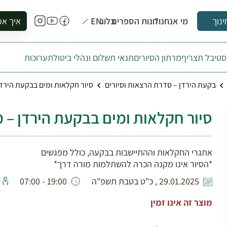
מי אנחנו?
חנות הספרים
בלוג
EN
איך אפ
ינוך
להזמין סי
טיבל תצריף
מרתון הסיורים
תנאי תשלום ונהלי ביטול
תערוכות
להירשם ל
להירשם ל
בקעת הירדן – סדרת הרצאות וסיורים
סיור חקלאות ומים בבקעת הירדן
לקנות ספ
לבקר בספ
סיור חקלאות ומים בבקעת הירדן – מ
לתאם ביק
אתגרי החקלאות וההתיישבות בבקעה, כולל מפגשים
*הסיור אינו מקנה הכרה להשתלמות מורה דרך*
29.01.2025 , כ"ט בטבת תשפ"ה
19:00 - 07:00
מוצר זה אינו זמין