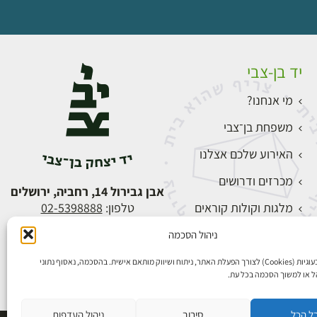
יד בן-צבי
מי אנחנו?
משפחת בן־צבי
האירוע שלכם אצלנו
מכרזים ודרושים
אבן גבירול 14, רחביה, ירושלים
מלגות וקולות קוראים
טלפון:
02-5398888
צור קשר
ניהול הסכמה
התחברות
אנו משתמשים בעוגיות (Cookies) לצורך הפעלת האתר, ניתוח ושיווק מותאם אישית. בהסכמה, נאסוף נתוני
הל או למשוך הסכמה בכל עת.
ל הכל
סירוב
ניהול העדפות