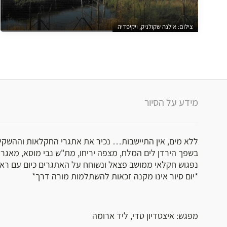
צילום: אילנה שקולניק, ויקיפדיה
מידע על הסיור
ללא מים, אין התיישבות… נכיר את אתגרי החקלאות וההשקי
בשפך הירדן לים המלח, מצפה יריחו, מת"ש נבי מוסא, מאגר נח
נפגוש חקלאי ממושב פצאל ונשוחח על האתגרים כיום עם ראש 
*יום סיור אינו מקנה זכאות להשתלמות מורה דרך*
מפגש: איצטדיון טדי, ליד ארומה