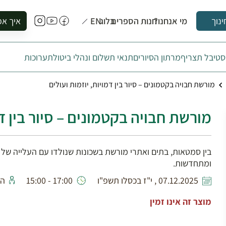
מי אנחנו?
חנות הספרים
בלוג
EN
איך אפ
ינוך
להזמין סי
טיבל תצריף
מרתון הסיורים
תנאי תשלום ונהלי ביטול
תערוכות
להירשם ל
להירשם ל
מורשת חבויה בקטמונים – סיור בין דמויות, יוזמות ועולים
לקנות ספ
לבקר בספ
מורשת חבויה בקטמונים – סיור בין דמ
לתאם ביק
ומתחדשות.
07.12.2025 , י"ז בכסלו תשפ"ו
17:00 - 15:00
הד
מוצר זה אינו זמין