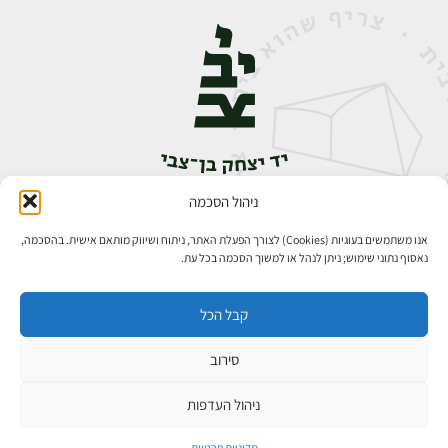
ניהול הסכמה
אבן גבירול 14, רחביה, ירושלים
טלפון:
02-5398888
אנו משתמשים בעוגיות (Cookies) לצורך הפעלת האתר, ניתוח ושיווק מותאם אישית. בהסכמה,
נאסוף נתוני שימוש; ניתן לנהל או למשוך הסכמה בכל עת.
קבל הכל
סירוב
כל הזכויות שמורות ליד יצחק בן־צבי ירושלים ©
פיתוח אתרים
ניהול העדפות
מדיניות פרטיות