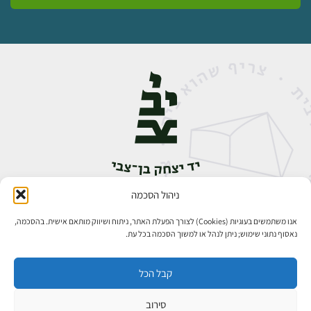
ניהול הסכמה
אבן גבירול 14, רחביה, ירושלים
טלפון:
02-5398888
אנו משתמשים בעוגיות (Cookies) לצורך הפעלת האתר, ניתוח ושיווק מותאם אישית. בהסכמה,
נאסוף נתוני שימוש; ניתן לנהל או למשוך הסכמה בכל עת.
קבל הכל
סירוב