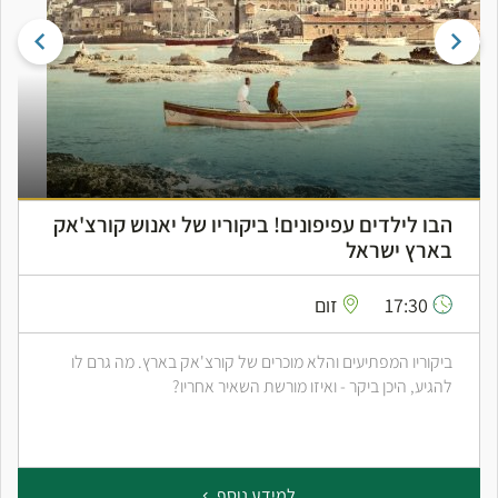
הבו לילדים עפיפונים! ביקוריו של יאנוש קורצ'אק
בארץ ישראל
17:30
זום
ביקוריו המפתיעים והלא מוכרים של קורצ'אק בארץ. מה גרם לו
להגיע, היכן ביקר - ואיזו מורשת השאיר אחריו?
למידע נוסף