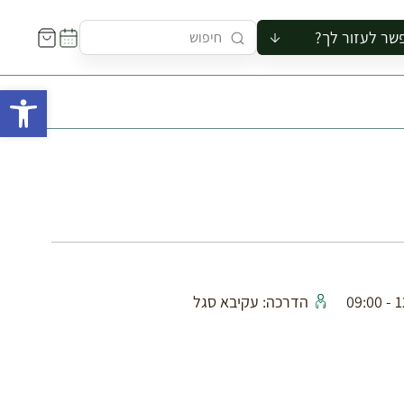
שר לעזור לך?
ור לקבוצה
פתח 
סיור
קורס
ר
רייה
ור בצריף
12:
הדרכה: עקיבא סגל