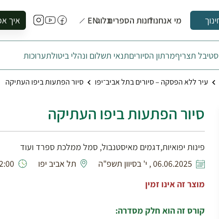
מי אנחנו?
חנות הספרים
בלוג
EN
איך אפ
ינוך
להזמין סי
טיבל תצריף
מרתון הסיורים
תנאי תשלום ונהלי ביטול
תערוכות
להירשם ל
להירשם ל
עיר ללא הפסקה – סיורים בתל אביב־יפו
סיור הפתעות ביפו העתיקה
לקנות ספ
לבקר בספ
סיור הפתעות ביפו העתיקה
לתאם ביק
פינות יפואיות,דגמים מאיסטנבול, סמל ממלכת ספרד ועוד
06.06.2025 , י' בסיוון תשפ"ה
תל אביב יפו
00 - 09:00
מוצר זה אינו זמין
קורס זה הוא חלק מסדרה: