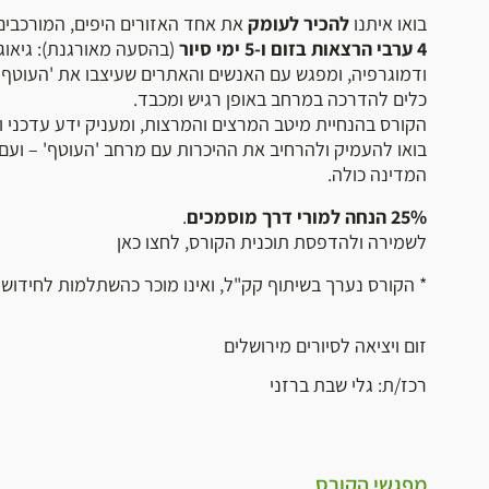
בואו איתנו
להכיר לעומק
את אחד האזורים היפים, המורכבי
4 ערבי הרצאות בזום ו-5 ימי סיור
(בהסעה מאורגנת): גיאוגר
ודמוגרפיה, ומפגש עם האנשים והאתרים שעיצבו את 'העוטף' 
כלים להדרכה במרחב באופן רגיש ומכבד.
הקורס בהנחיית מיטב המרצים והמרצות, ומעניק ידע עדכני ו
בואו להעמיק ולהרחיב את ההיכרות עם מרחב 'העוטף' – ועם נ
המדינה כולה.
25% הנחה למורי דרך מוסמכים
.
לשמירה ולהדפסת תוכנית הקורס,
לחצו כאן
* הקורס נערך בשיתוף קק"ל, ואינו מוכר כהשתלמות לחידוש רי
זום ויציאה לסיורים מירושלים
רכז/ת: גלי שבת ברזני
מפגשי הקורס