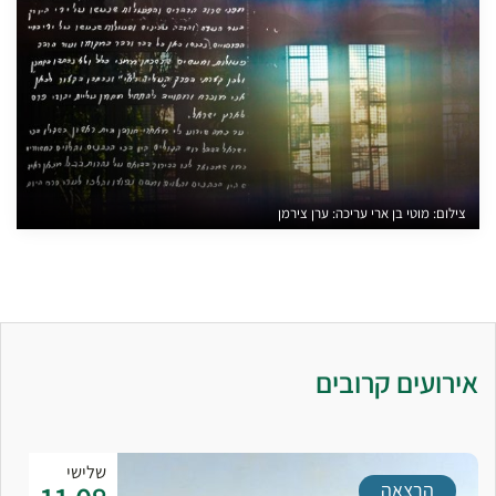
צילום: מוטי בן ארי עריכה: ערן צירמן
אירועים קרובים
שלישי
הרצאה