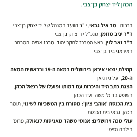
הכהן ליד יצחק בן־צבי.
ברכות :
מר איל גבאי
, יו"ר הוועד המנהל של יד יצחק בן־צבי
ד"ר יניב מזומן
, מנכ"ל יד יצחק בן־צבי
ד"ר זאב לוין
, ראש המרכז לחקר יהודי מרכז אסיה והמרחב
האיראני ביד בן־צבי
קהילת יוצאי איראן בירושלים במאה ה-19 ובראשית המאה
ה-20
, יעל גידניאן
הצגת כתב היד והיכרות עם דמותו ופועלו של רפאל הכהן
,
השופט בדימ' משה יועד הכהן
בית הכנסת 'אוהבי ציון': מסורת בין המשכיות לשינוי
, תומר
הכהן, גבאי בית הכנסת
עולי מכה וירושלים: אנוסי משהד מאניסות לגאולה
, פרופ'
הילדה נסימי