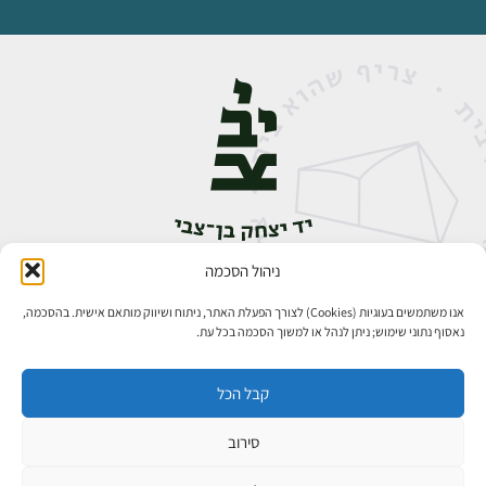
ניהול הסכמה
אבן גבירול 14, רחביה, ירושלים
טלפון:
02-5398888
אנו משתמשים בעוגיות (Cookies) לצורך הפעלת האתר, ניתוח ושיווק מותאם אישית. בהסכמה,
נאסוף נתוני שימוש; ניתן לנהל או למשוך הסכמה בכל עת.
קבל הכל
סירוב
כל הזכויות שמורות ליד יצחק בן־צבי ירושלים ©